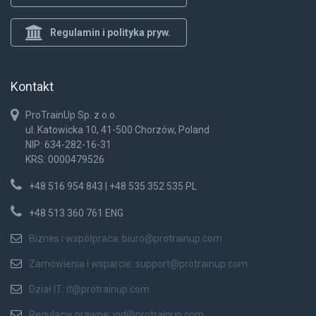
Regulamin i polityka pryw.
Kontakt
ProTrainUp Sp. z o.o.
ul. Katowicka 10, 41-500 Chorzów, Poland
NIP: 634-282-16-31
KRS: 0000479526
+48 516 954 843 | +48 535 352 535 PL
+48 513 360 761 ENG
Biznes i współpraca:
biuro@protrainup.com
Zamówienia i wsparcie:
support@protrainup.com
Dział IT:
it@protrainup.com
Regulacje prawne:
iod@protrainup.com